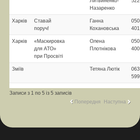
Литвиненко-
522
Назаренко
Харків
Ставай
Ганна
050
поруч!
Кохановська
401
Харків
«Маскировка
Олена
050
для АТО»
Плотнікова
400
при Просвіті
Зміїв
Тетяна Лютік
063
599
Записи з 1 по 5 із 5 записів
Попередня
Наступна