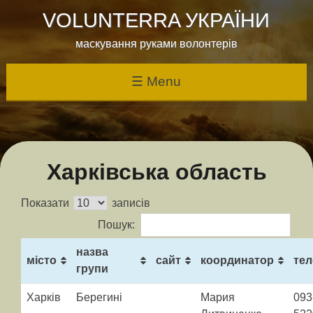
Skip
VOLUNTERRA УКРАЇНИ
to
content
маскування руками волонтерів
☰ Menu
Харківська область
Показати
записів
Пошук:
назва
місто
сайт
координатор
те
групи
Харків
Берегині
Мария
093